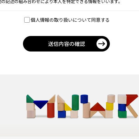
他の記述の組み合わせにより本人を特定できる情報をいいます。
個人情報の収集目的】
個人情報の取り扱いについて同意する
社は以下の目的において個人情報を収集いたします。
お問合せに回答するため、当社からの商品・サービスのご案内のため
個人情報の利用について】
送信内容の確認
社は収集目的の範囲内で、当社の個人情報保護関連規則に基づき個人情
利用いたします。
個人情報取り扱いに関する同意について】
社への個人情報の提供は本人の任意によるものです。ただし、当社が個
報を取り扱うことに同意がいただけない場合、お問合せへのご回答はい
かねますのでご了承ください。
個人情報の開示・訂正等に関するお問い合わせ先について】
人情報の利用目的の通知、開示、訂正、追加又は削除、利用の停止、消
は第三者提供の停止および第三者提供記録の開示はこちらまでご連絡下
。
称：株式会社メディアネットワーク