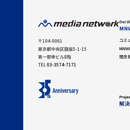
個
任
TE
Our V
MN
コミ
〒104-0061
MNW
東京都中央区銀座5-1-15
理念
第一御幸ビル8階
TEL
03-3574-7171
Proje
解決