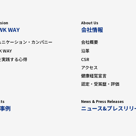
人情報保護管理者： 取締役 担当役員 管理部門・担当 ： 総務部 管理
者
L：03-3574-7171（代） Email：privacy@mnwk.co.jp
ision
About Us
WK WAY
会社情報
ュニケーション・カンパニー
会社概要
K WAY
沿革
を実践する心得
CSR
アクセス
健康経営宣言
認定・受賞歴・評価
cts
News & Press Releases
事例
ニュース&プレスリリ