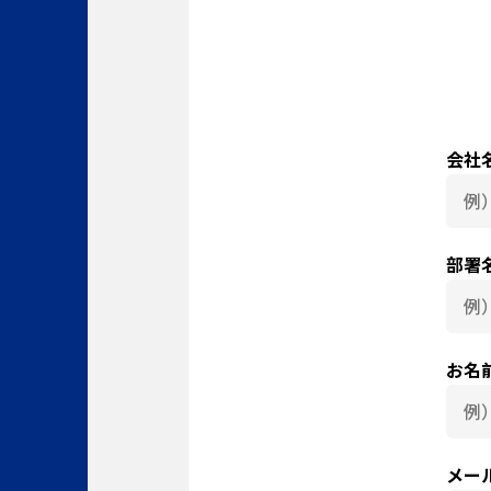
会社
部署
お名
メー