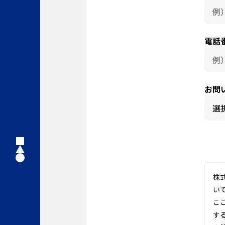
電話
お問
株
い
こ
す