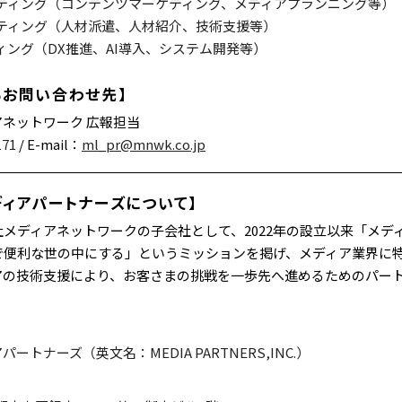
ティング（コンテンツマーケティング、メディアプランニング等）
ティング（人材派遣、人材紹介、技術支援等）
ィング（DX推進、AI導入、システム開発等）
るお問い合わせ先】
ネットワーク 広報担当
171
/ E-mail：
ml_pr@mnwk.co.jp
ディアパートナーズについて】
メディアネットワークの子会社として、2022年の設立以来「メデ
で便利な世の中にする」というミッションを掲げ、メディア業界に特
アの技術支援により、お客さまの挑戦を一歩先へ進めるためのパー
ートナーズ（英文名：MEDIA PARTNERS,INC.）