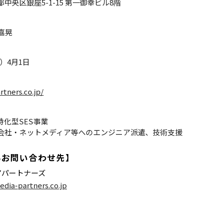
東京都中央区銀座5-1-15 第一御幸ビル8階
嘉晃
年）4月1日
rtners.co.jp/
特化型SES事業
会社・ネットメディア等へのエンジニア派遣、技術支援
るお問い合わせ先】
アパートナーズ
dia-partners.co.jp