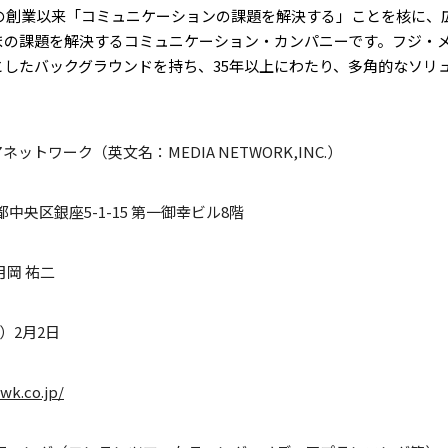
年の創業以来「コミュニケーションの課題を解決する」ことを核に、広
まの課題を解決するコミュニケーション・カンパニーです。フジ・
としたバックグラウンドを持ち、35年以上にわたり、多角的なソリ
ットワーク（英文名：MEDIA NETWORK,INC.）
東京都中央区銀座5-1-15 第一御幸ビル8階
月岡 祐二
年）2月2日
wk.co.jp/